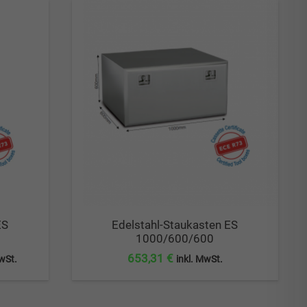
ES
Edelstahl-Staukasten ES
1000/600/600
ler
653,31
€
MwSt.
inkl. MwSt.