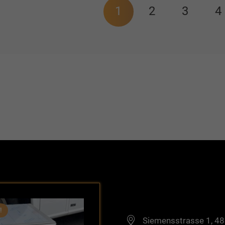
579,53 €
548,99 €.
1
2
3
4
!
Siemensstrasse 1, 4