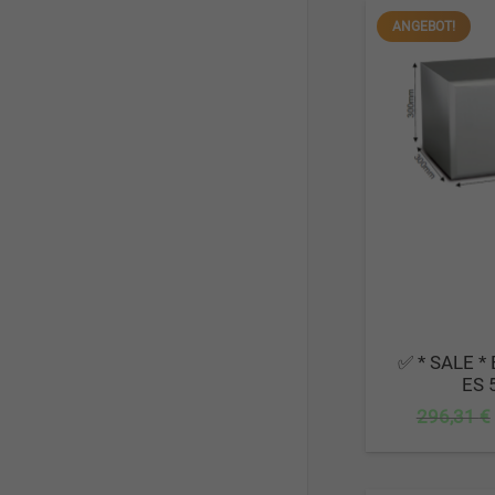
ANGEBOT!
✅ * SALE * 
ES 
296,31
€