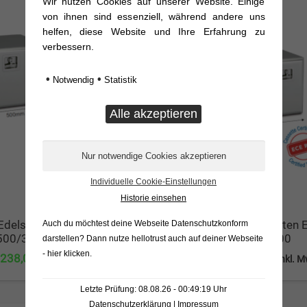
Wir nutzen Cookies auf unserer Website. Einige
447,44 €
386,79 €.
von ihnen sind essenziell, während andere uns
ANGEBOT!
helfen, diese Website und Ihre Erfahrung zu
verbessern.
•
•
Notwendig
Statistik
Individuelle Cookie-Einstellungen
Historie einsehen
Edelstahl-Staukasten
Edelstahl-Staukasten 
Auch du möchtest deine Webseite Datenschutzkonform
500/300/300
1200/600/600
darstellen? Dann nutze
hellotrust auch auf deiner Webseite
- hier klicken
.
Ursprünglicher
Aktueller
Ursprünglicher
Aktuel
238,00
€
769,93
€
595,00
€
inkl. MwSt.
inkl. 
Preis
Preis
Preis
Preis
Letzte Prüfung: 08.08.26 - 00:49:19 Uhr
war:
ist:
war:
ist:
Datenschutzerklärung
|
Impressum