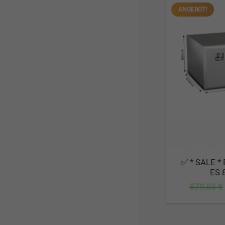
ANGEBOT!
✅ * SALE * 
ES 
579,53
€