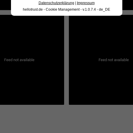
Datenschutzerklärung
|
Impressum
hellotrust.de - Cookie Management - v.1.0.7.4 - de_DE
Feed not available
Feed not available