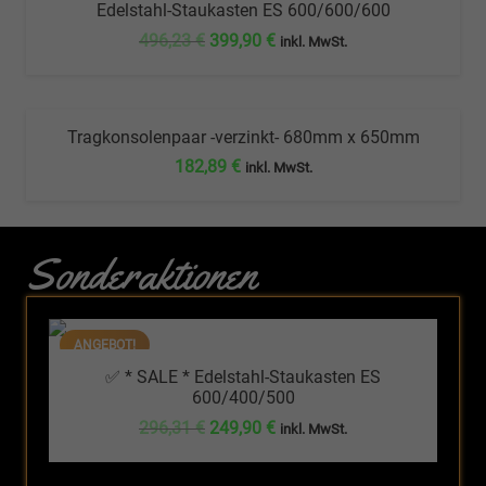
447,44 €
386,79 €.
Edelstahl-Staukasten ES 600/600/600
ANGEBOT!
Ursprünglicher
Aktueller
496,23
€
399,90
€
inkl. MwSt.
Preis
Preis
war:
ist:
496,23 €
399,90 €.
Tragkonsolenpaar -verzinkt- 680mm x 650mm
182,89
€
inkl. MwSt.
Sonderaktionen
ANGEBOT!
✅ * SALE * Edelstahl-Staukasten ES
600/400/500
Ursprünglicher
Aktueller
296,31
€
249,90
€
inkl. MwSt.
Preis
Preis