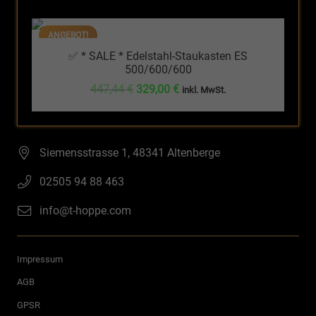
war:
ist:
296,31 €
249,90 €.
ANGEBOT!
✅ * SALE * Edelstahl-Staukasten ES
500/600/600
Ursprünglicher
Aktueller
447,44
€
329,00
€
inkl. MwSt.
Preis
Preis
war:
ist:
447,44 €
329,00 €.
Siemensstrasse 1, 48341 Altenberge
02505 94 88 463
info@t-hoppe.com
Impressum
AGB
GPSR