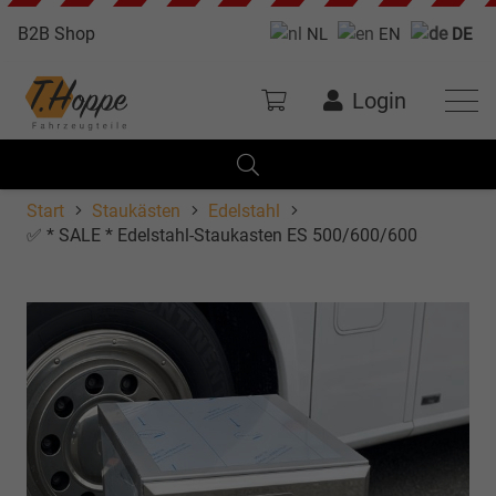
B2B Shop
NL
EN
DE
Login
Start
Staukästen
Edelstahl
✅ * SALE * Edelstahl-Staukasten ES 500/600/600