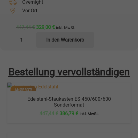
Overnight
Vor Ort
Ursprünglicher
Aktueller
447,44
€
329,00
€
inkl. MwSt.
Preis
Preis
✅
In den Warenkorb
war:
ist:
*
447,44 €
329,00 €.
SALE
*
Bestellung vervollständigen
Edelstahl-
Staukasten
ES
ANGEBOT!
500/600/600
Edelstahl-Staukasten ES 450/600/600
Sonderformat
Menge
Ursprünglicher
Aktueller
447,44
€
386,79
€
inkl. MwSt.
Preis
Preis
war:
ist: