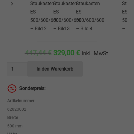
Ursprünglicher
Aktueller
447,44
€
329,00
€
inkl. MwSt.
Preis
Preis
✅
war:
ist:
In den Warenkorb
*
447,44 €
329,00 €.
SALE
Sonderpreis:
*
Edelstahl-
Artikelnummer
Staukasten
62820002
ES
Breite
500/600/600
500 mm
Menge