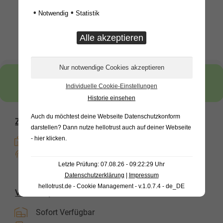
Zertifiziert ECE R73
•
•
Notwendig
Statistik
12 Wochen Rückgaberecht
Individuelle Cookie-Einstellungen
Historie einsehen
Auch du möchtest deine Webseite Datenschutzkonform
Zahlungsoptionen
darstellen? Dann nutze
hellotrust auch auf deiner Webseite
- hier klicken
.
Kauf auf Rechnung
Direkte Banküberweisung
Letzte Prüfung: 07.08.26 - 09:22:29 Uhr
Datenschutzerklärung
|
Impressum
hellotrust.de - Cookie Management - v.1.0.7.4 - de_DE
Versandoptionen
Sofort Verfügbar