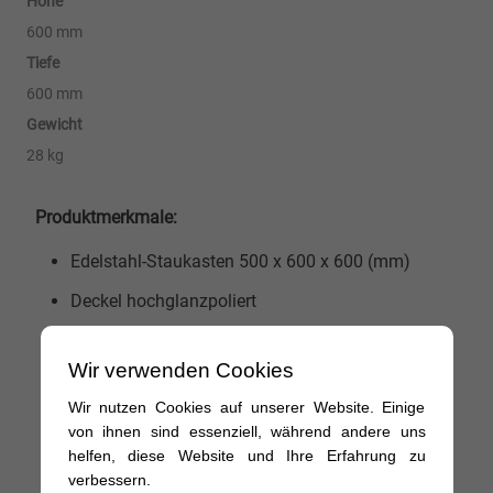
Höhe
600 mm
Tiefe
600 mm
Gewicht
28 kg
Produktmerkmale:
Edelstahl-Staukasten 500 x 600 x 600 (mm)
Deckel hochglanzpoliert
1 abschließbarer T-Griff
Wir verwenden Cookies
Materialstärke Kastenkörper und Deckel 1,5mm
Wir nutzen Cookies auf unserer Website. Einige
umlaufende Gummidichtung
von ihnen sind essenziell, während andere uns
helfen, diese Website und Ihre Erfahrung zu
Inkl. Gasdruckdämpfer
verbessern.