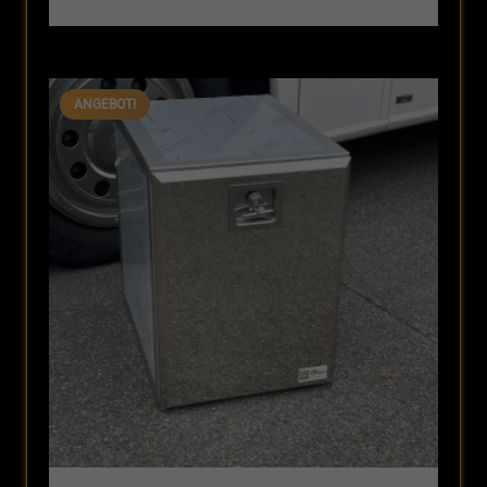
Preis
Preis
war:
ist:
296,31 €
249,90 €.
ANGEBOT!