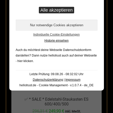
ANGEBOT!
Individuelle Cookie-Einstellungen
Historie einsehen
Auch du möchtest deine Webseite Datenschutzkonform
darstellen? Dann nutze
hellotrust auch auf deiner Webseite
- hier klicken
.
Letzte Prüfung: 09.08.26 - 08:32:02 Uhr
Datenschutzerklärung
|
Impressum
hellotrust.de - Cookie Management - v.1.0.7.4 - de_DE
✅ * SALE * Edelstahl-Staukasten ES
600/400/500
Ursprünglicher
Aktueller
296,31
€
249,90
€
inkl. MwSt.