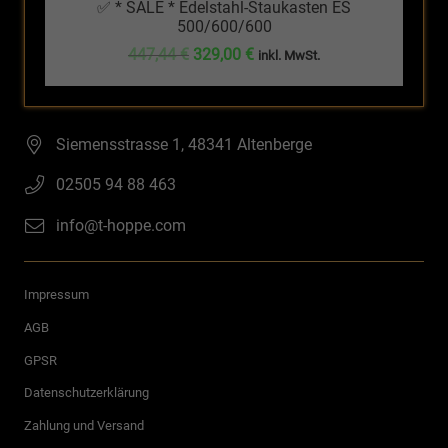
✅ * SALE * Edelstahl-Staukasten ES
500/600/600
Ursprünglicher
Aktueller
447,44
€
329,00
€
inkl. MwSt.
Preis
Preis
war:
ist:
447,44 €
329,00 €.
Siemensstrasse 1, 48341 Altenberge
02505 94 88 463
info@t-hoppe.com
Impressum
AGB
GPSR
Datenschutzerklärung
Zahlung und Versand