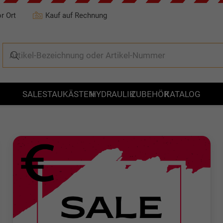
r Ort
Kauf auf Rechnung
Es befin
SALE
STAUKÄSTEN
HYDRAULIK
ZUBEHÖR
KATALOG