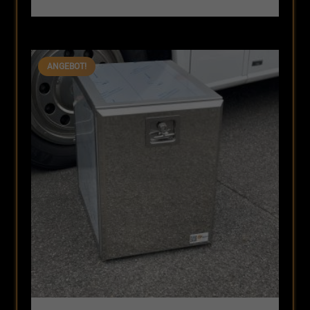
Preis
Preis
war:
ist:
296,31 €
249,90 €.
ANGEBOT!