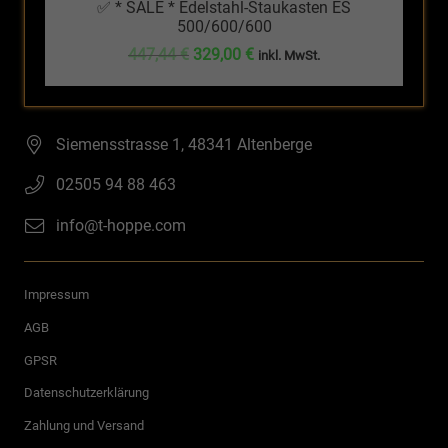
✅ * SALE * Edelstahl-Staukasten ES
500/600/600
Ursprünglicher
Aktueller
447,44
€
329,00
€
inkl. MwSt.
Preis
Preis
war:
ist:
447,44 €
329,00 €.
Siemensstrasse 1, 48341 Altenberge
02505 94 88 463
info@t-hoppe.com
Impressum
AGB
GPSR
Datenschutzerklärung
Zahlung und Versand