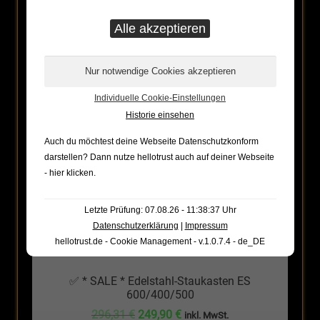
ANGEBOT!
Individuelle Cookie-Einstellungen
Historie einsehen
Auch du möchtest deine Webseite Datenschutzkonform
darstellen? Dann nutze
hellotrust auch auf deiner Webseite
- hier klicken
.
Letzte Prüfung: 07.08.26 - 11:38:37 Uhr
Datenschutzerklärung
|
Impressum
hellotrust.de - Cookie Management - v.1.0.7.4 - de_DE
✅ * SALE * Edelstahl-Staukasten ES
600/400/500
Ursprünglicher
Aktueller
296,31
€
249,90
€
inkl. MwSt.