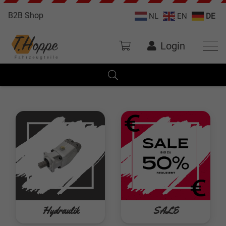
B2B Shop
NL
EN
DE
Login
Hydraulik
SALE