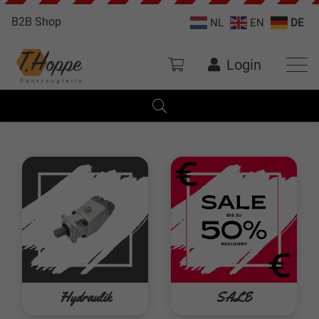
B2B Shop
NL
EN
DE
Login
Hydraulik
SALE