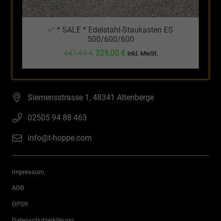
✅ * SALE * Edelstahl-Staukasten ES
500/600/600
Ursprünglicher
Aktueller
447,44
€
329,00
€
inkl. MwSt.
Preis
Preis
war:
ist:
447,44 €
329,00 €.
Siemensstrasse 1, 48341 Altenberge
02505 94 88 463
info@t-hoppe.com
Impressum
AGB
GPSR
Datenschutzerklärung