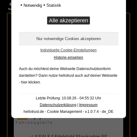
Sonderaktionen
•
•
Notwendig
Statistik
ANGEBOT!
Individuelle Cookie-Einstellungen
Historie einsehen
Auch du möchtest deine Webseite Datenschutzkonform
darstellen? Dann nutze
hellotrust auch auf deiner Webseite
- hier klicken
.
Letzte Prüfung: 10.08.26 - 04:55:32 Uhr
Datenschutzerklärung
|
Impressum
hellotrust.de - Cookie Management - v.1.0.7.4 - de_DE
✅ * SALE * Edelstahl-Staukasten ES