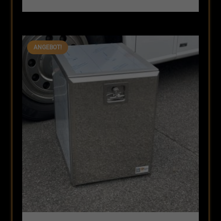
Preis
Preis
war:
ist:
296,31 €
249,90 €.
ANGEBOT!