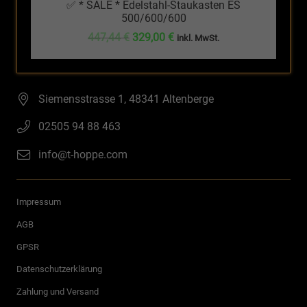
✅ * SALE * Edelstahl-Staukasten ES
500/600/600
Ursprünglicher
Aktueller
447,44
€
329,00
€
inkl. MwSt.
Preis
Preis
war:
ist:
447,44 €
329,00 €.
Siemensstrasse 1, 48341 Altenberge
02505 94 88 463
info@t-hoppe.com
Impressum
AGB
GPSR
Datenschutzerklärung
Zahlung und Versand