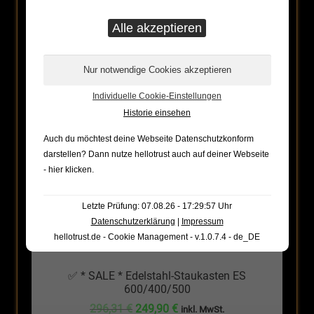
ANGEBOT!
Individuelle Cookie-Einstellungen
Historie einsehen
Auch du möchtest deine Webseite Datenschutzkonform
darstellen? Dann nutze
hellotrust auch auf deiner Webseite
- hier klicken
.
Letzte Prüfung: 07.08.26 - 17:29:57 Uhr
Datenschutzerklärung
|
Impressum
hellotrust.de - Cookie Management - v.1.0.7.4 - de_DE
✅ * SALE * Edelstahl-Staukasten ES
600/400/500
Ursprünglicher
Aktueller
296,31
€
249,90
€
inkl. MwSt.