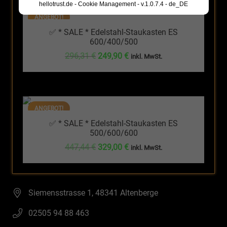
hellotrust.de - Cookie Management - v.1.0.7.4 - de_DE
ANGEBOT!
✅ * SALE * Edelstahl-Staukasten ES
600/400/500
Ursprünglicher
Aktueller
296,31
€
249,90
€
inkl. MwSt.
Preis
Preis
war:
ist:
296,31 €
249,90 €.
ANGEBOT!
✅ * SALE * Edelstahl-Staukasten ES
500/600/600
Ursprünglicher
Aktueller
447,44
€
329,00
€
inkl. MwSt.
Preis
Preis
war:
ist:
447,44 €
329,00 €.
Siemensstrasse 1, 48341 Altenberge
02505 94 88 463