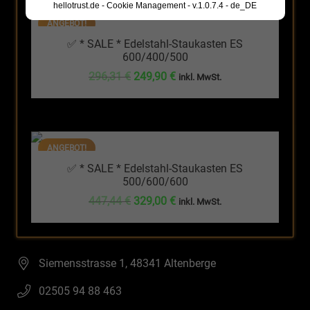
hellotrust.de - Cookie Management - v.1.0.7.4 - de_DE
ANGEBOT!
✅ * SALE * Edelstahl-Staukasten ES
600/400/500
Ursprünglicher
Aktueller
296,31
€
249,90
€
inkl. MwSt.
Preis
Preis
war:
ist:
296,31 €
249,90 €.
ANGEBOT!
✅ * SALE * Edelstahl-Staukasten ES
500/600/600
Ursprünglicher
Aktueller
447,44
€
329,00
€
inkl. MwSt.
Preis
Preis
war:
ist:
447,44 €
329,00 €.
Siemensstrasse 1, 48341 Altenberge
02505 94 88 463