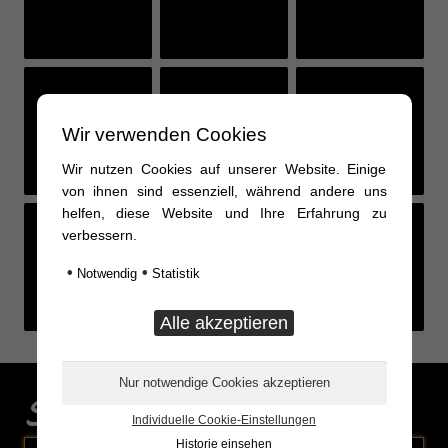
Feed not available
Feed not available
Feed not available
Wir verwenden Cookies
Wir nutzen Cookies auf unserer Website. Einige
von ihnen sind essenziell, während andere uns
helfen, diese Website und Ihre Erfahrung zu
verbessern.
Feed not available
Feed not available
Feed not available
•
•
Notwendig
Statistik
Sonderaktionen
Individuelle Cookie-Einstellungen
Historie einsehen