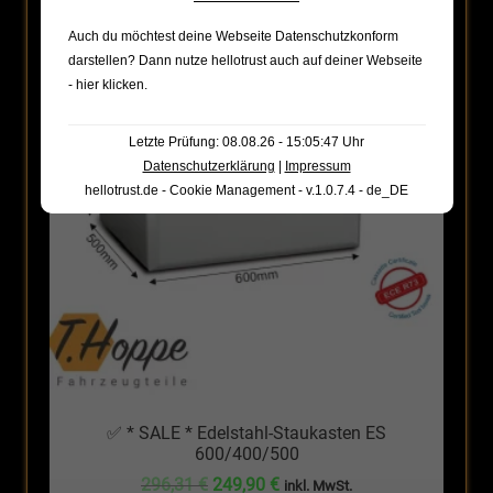
Auch du möchtest deine Webseite Datenschutzkonform
ANGEBOT!
darstellen? Dann nutze
hellotrust auch auf deiner Webseite
- hier klicken
.
Letzte Prüfung: 08.08.26 - 15:05:47 Uhr
Datenschutzerklärung
|
Impressum
hellotrust.de - Cookie Management - v.1.0.7.4 - de_DE
✅ * SALE * Edelstahl-Staukasten ES
600/400/500
Ursprünglicher
Aktueller
296,31
€
249,90
€
inkl. MwSt.