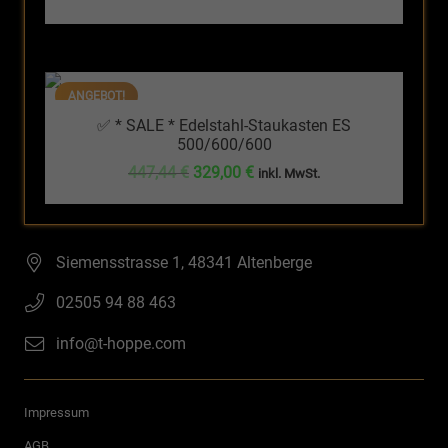
Preis
Preis
war:
ist:
296,31 €
249,90 €.
ANGEBOT!
✅ * SALE * Edelstahl-Staukasten ES
500/600/600
Ursprünglicher
Aktueller
447,44
€
329,00
€
inkl. MwSt.
Preis
Preis
war:
ist:
447,44 €
329,00 €.
Siemensstrasse 1, 48341 Altenberge
02505 94 88 463
info@t-hoppe.com
Impressum
AGB