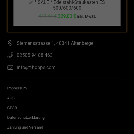
✅ * SALE * Edelstahl-Staukasten ES
500/600/600
Ursprünglicher
Aktueller
447,44
€
329,00
€
inkl. MwSt.
Preis
Preis
war:
ist:
447,44 €
329,00 €.
Siemensstrasse 1, 48341 Altenberge
02505 94 88 463
info@t-hoppe.com
Impressum
AGB
GPSR
Datenschutzerklärung
Zahlung und Versand