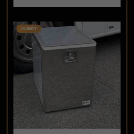
Preis
Preis
war:
ist:
296,31 €
249,90 €.
ANGEBOT!