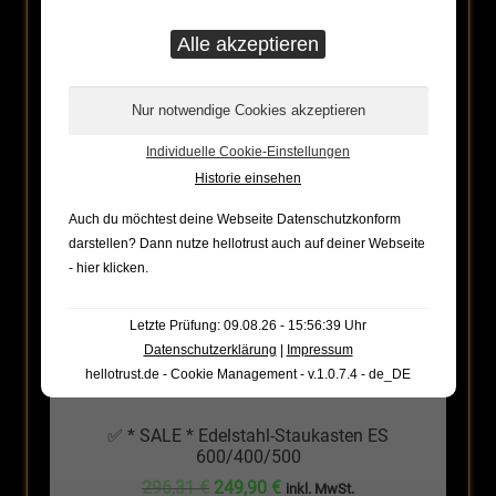
ANGEBOT!
Individuelle Cookie-Einstellungen
Historie einsehen
Auch du möchtest deine Webseite Datenschutzkonform
darstellen? Dann nutze
hellotrust auch auf deiner Webseite
- hier klicken
.
Letzte Prüfung: 09.08.26 - 15:56:39 Uhr
Datenschutzerklärung
|
Impressum
hellotrust.de - Cookie Management - v.1.0.7.4 - de_DE
✅ * SALE * Edelstahl-Staukasten ES
600/400/500
Ursprünglicher
Aktueller
296,31
€
249,90
€
inkl. MwSt.