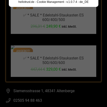
hellotrust.de - Cookie Management - v.1.0.7.4 - de_DE
ANGEBOT!
✅ * SALE * Edelstahl-Staukasten ES
600/400/500
Ursprünglicher
Aktueller
296,31
€
249,90
€
inkl. MwSt.
Preis
Preis
war:
ist:
296,31 €
249,90 €.
ANGEBOT!
✅ * SALE * Edelstahl-Staukasten ES
500/600/600
Ursprünglicher
Aktueller
447,44
€
329,00
€
inkl. MwSt.
Preis
Preis
war:
ist:
447,44 €
329,00 €.
Siemensstrasse 1, 48341 Altenberge
02505 94 88 463