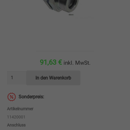
91,63
€
inkl. MwSt.
Hydraulikkupplung
In den Warenkorb
System
Argus
Sonderpreis:
-
Festhälfte
Artikelnummer
Menge
11420001
Anschluss