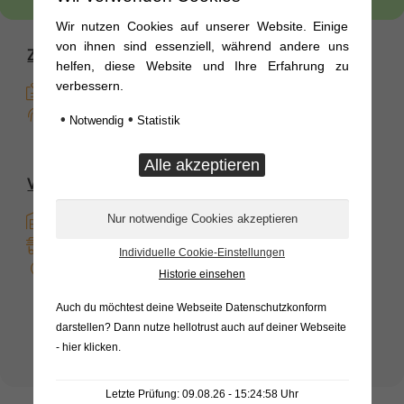
Wir nutzen Cookies auf unserer Website. Einige
von ihnen sind essenziell, während andere uns
Zahlungsoptionen
helfen, diese Website und Ihre Erfahrung zu
verbessern.
Kauf auf Rechnung
Direkte Banküberweisung
•
•
Notwendig
Statistik
Versandoptionen
Sofort Verfügbar
Overnight
Individuelle Cookie-Einstellungen
Vor Ort
Historie einsehen
Auch du möchtest deine Webseite Datenschutzkonform
91,63
€
inkl. MwSt.
darstellen? Dann nutze
hellotrust auch auf deiner Webseite
Hydraulikkupplung
- hier klicken
.
In den Warenkorb
System
Letzte Prüfung: 09.08.26 - 15:24:58 Uhr
Argus