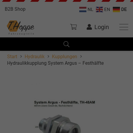
B2B Shop
NL
EN
DE
Login
Start
Hydraulik
Kupplungen
Hydraulikkupplung System Argus – Festhälfte