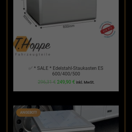
✅ * SALE * Edelstahl-Staukasten ES
600/400/500
Ursprünglicher
Aktueller
296,31
€
249,90
€
inkl. MwSt.
Preis
Preis
war:
ist:
296,31 €
249,90 €.
ANGEBOT!