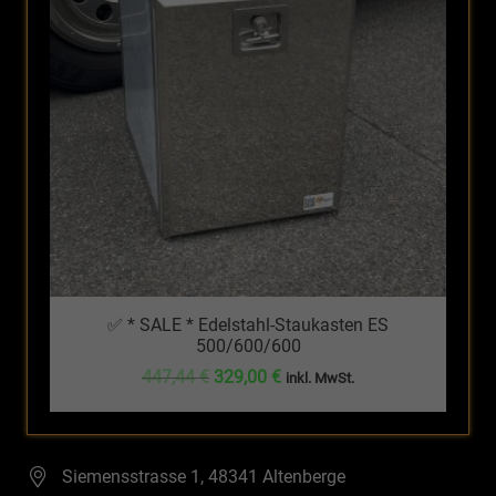
✅ * SALE * Edelstahl-Staukasten ES
500/600/600
Ursprünglicher
Aktueller
447,44
€
329,00
€
inkl. MwSt.
Preis
Preis
war:
ist:
447,44 €
329,00 €.
Siemensstrasse 1, 48341 Altenberge