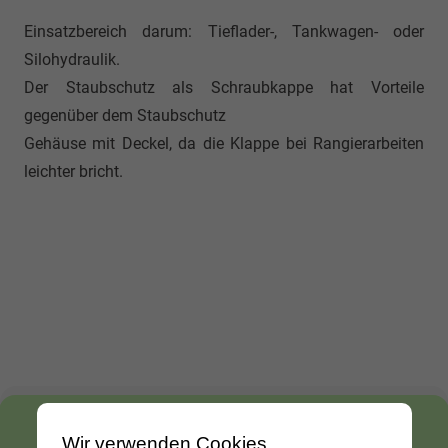
Einsatzbereich darum: Tieflader-, Tankwagen- oder
Silohydraulik.
Der Staubschutz als Schraubkappe hat Vorteile
gegenüber dem Staubschutz
Gehäuse mit Deckel, da die Klappe bei Rangierarbeiten
leichter bricht.
Hydraulikkupplung
12 Wochen Rückgaberecht
Wir verwenden Cookies