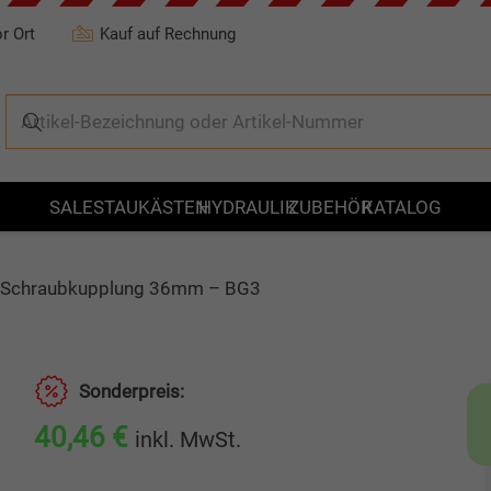
r Ort
Kauf auf Rechnung
SALE
STAUKÄSTEN
HYDRAULIK
ZUBEHÖR
KATALOG
ne Schraubkupplung 36mm – BG3
Sonderpreis:
40,46
€
inkl. MwSt.