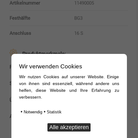
Artikelnummer
11490005
Festhälfte
BG3
Anschluss
16 S
Produktmerkmale:
Wir verwenden Cookies
Festhälfte / kleine Schraubkupplung
Wir nutzen Cookies auf unserer Website. Einige
System Technochemie – BG3
von ihnen sind essenziell, während andere uns
helfen, diese Website und Ihre Erfahrung zu
verbessern.
Übers Gewinde 36mm
•
•
Notwendig
Statistik
Anschlussgewinde 16S