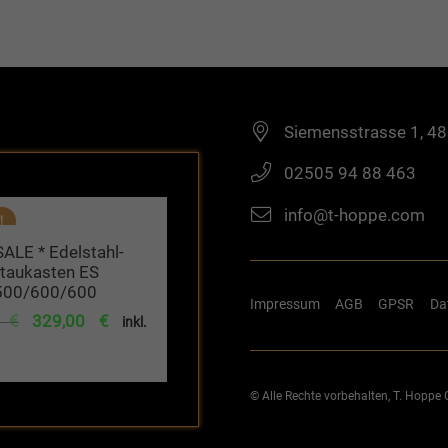
Siemensstrasse 1, 4
02505 94 88 463
info@t-hoppe.com
!
SALE * Edelstahl-
taukasten ES
500/600/600
Impressum
AGB
GPSR
Da
Ursprünglicher
Aktueller
4
€
329,00
€
inkl.
Preis
Preis
war:
ist:
© Alle Rechte vorbehalten, T. Hopp
447,44 €
329,00 €.