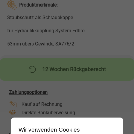
Produktmerkmale:
Staubschutz als Schraubkappe
für Hydraulikkupplung System Edbro
53mm übers Gewinde, SA776/2
12 Wochen Rückgaberecht
Zahlungsoptionen
Kauf auf Rechnung
Direkte Banküberweisung
Wir verwenden Cookies