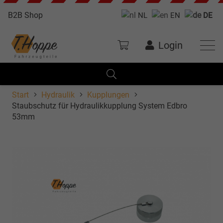
B2B Shop
NL
EN
DE
Login
Start
Hydraulik
Kupplungen
Staubschutz für Hydraulikkupplung System Edbro
53mm