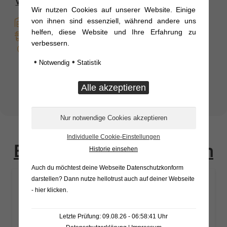
Versandoptionen
Wir nutzen Cookies auf unserer Website. Einige
von ihnen sind essenziell, während andere uns
Sofort Verfügbar
helfen, diese Website und Ihre Erfahrung zu
Overnight
verbessern.
Vor Ort
•
•
Notwendig
Statistik
8,57
€
inkl. MwSt.
Staubschutz
In den Warenkorb
für
Hydraulikkupplung
System
Individuelle Cookie-Einstellungen
Bestellung vervollständigen
Edbro
Historie einsehen
53mm
Auch du möchtest deine Webseite Datenschutzkonform
Menge
darstellen? Dann nutze
hellotrust auch auf deiner Webseite
- hier klicken
.
Letzte Prüfung: 09.08.26 - 06:58:41 Uhr