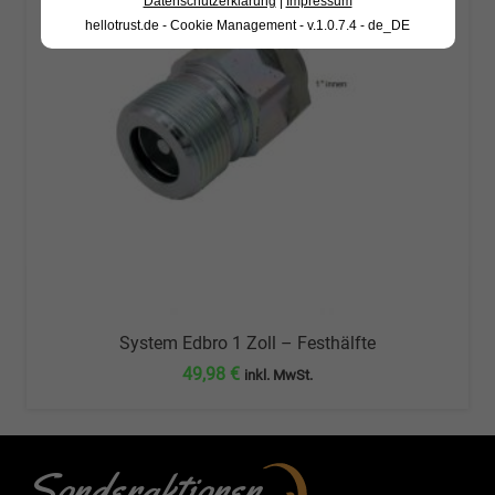
Datenschutzerklärung
|
Impressum
hellotrust.de - Cookie Management - v.1.0.7.4 - de_DE
System Edbro 1 Zoll – Festhälfte
49,98
€
inkl. MwSt.
Sonderaktionen