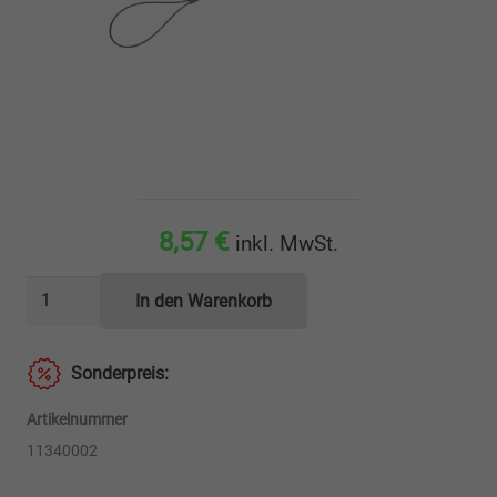
8,57
€
inkl. MwSt.
Staubschutz
In den Warenkorb
für
Hydraulikkupplung
Sonderpreis:
System
Edbro
Artikelnummer
53mm
11340002
Menge