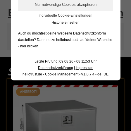
Schiebemuffe
Bestellung vervollständigen
1/2"
Individuelle Cookie-Einstellungen
IG
Historie einsehen
Menge
Auch du möchtest deine Webseite Datenschutzkonform
Es wurden keine Ergebnisse gefunden.
darstellen? Dann nutze
hellotrust auch auf deiner Webseite
- hier klicken
.
Letzte Prüfung: 09.08.26 - 08:11:53 Uhr
Sonderaktionen
Datenschutzerklärung
|
Impressum
hellotrust.de - Cookie Management - v.1.0.7.4 - de_DE
ANGEBOT!