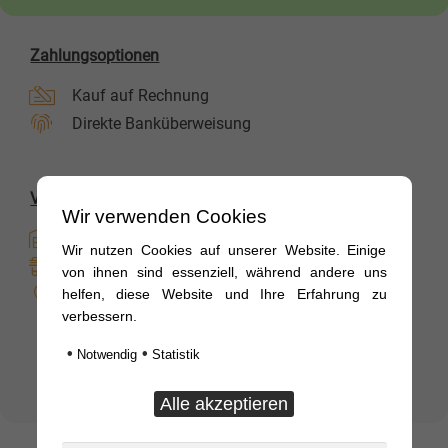
Zahlungsoptionen
Kauf auf Rechnung
Direkte Banküberweisung
Versandoptionen
Wir verwenden Cookies
Sofort Verfügbar
Wir nutzen Cookies auf unserer Website. Einige
Overnight
von ihnen sind essenziell, während andere uns
Vor Ort
helfen, diese Website und Ihre Erfahrung zu
verbessern.
15,11
€
inkl. MwSt.
•
•
Notwendig
Statistik
Steckkupplung
In den Warenkorb
-
kleine