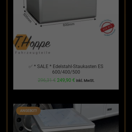
✅ * SALE * Edelstahl-Staukasten ES
600/400/500
Ursprünglicher
Aktueller
296,31
€
249,90
€
inkl. MwSt.
Preis
Preis
war:
ist:
296,31 €
249,90 €.
ANGEBOT!