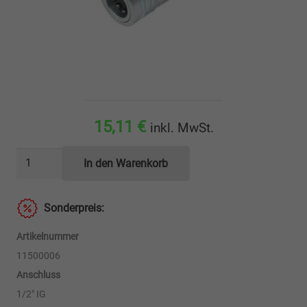
15,11
€
inkl. MwSt.
Steckkupplung
In den Warenkorb
-
kleine
Sonderpreis:
Schiebemuffe
1/2"
Artikelnummer
IG
11500006
Menge
Anschluss
1/2" IG