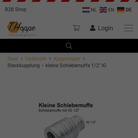
B2B Shop
NL
EN
DE
Login
Start
Hydraulik
Kupplungen
Steckkupplung – kleine Schiebemuffe 1/2″ IG