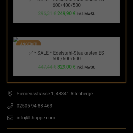
600/400/500
Ursprünglicher
Aktueller
296,31
€
249,90
€
inkl. MwSt.
Preis
Preis
war:
ist:
296,31 €
249,90 €.
ANGEBOT!
✅ * SALE * Edelstahl-Staukasten ES
500/600/600
Ursprünglicher
Aktueller
447,44
€
329,00
€
inkl. MwSt.
Preis
Preis
war:
ist:
447,44 €
329,00 €.
Siemensstrasse 1, 48341 Altenberge
02505 94 88 463
info@t-hoppe.com