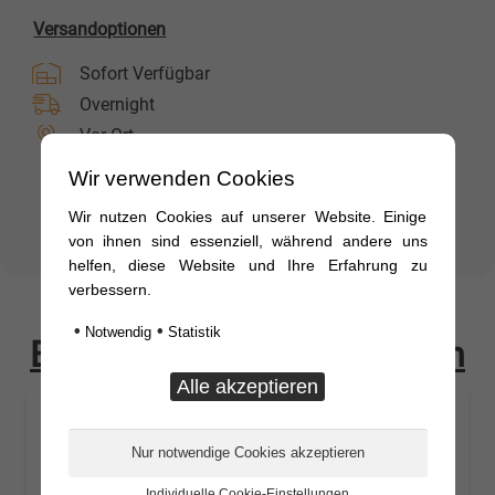
Versandoptionen
Sofort Verfügbar
Overnight
Vor Ort
Wir verwenden Cookies
18,68
€
inkl. MwSt.
Wir nutzen Cookies auf unserer Website. Einige
Halter
In den Warenkorb
von ihnen sind essenziell, während andere uns
für
helfen, diese Website und Ihre Erfahrung zu
Geberventil
verbessern.
MAN
•
•
Notwendig
Statistik
Bestellung vervollständigen
TGX
Menge
Individuelle Cookie-Einstellungen