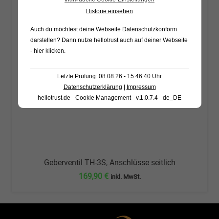
Historie einsehen
Auch du möchtest deine Webseite Datenschutzkonform
darstellen? Dann nutze
hellotrust auch auf deiner Webseite
- hier klicken
.
Letzte Prüfung: 08.08.26 - 15:46:40 Uhr
Datenschutzerklärung
|
Impressum
hellotrust.de - Cookie Management - v.1.0.7.4 - de_DE
Geberventil TH-3S, Anschlüsse seitlich
169,90
€
inkl. MwSt.