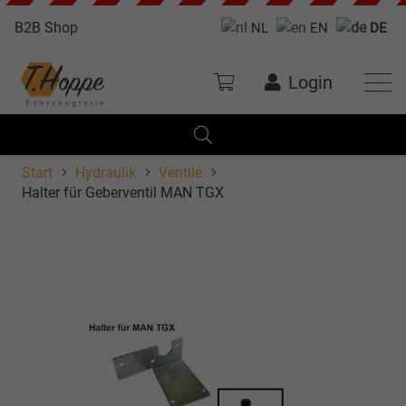
B2B Shop
NL
EN
DE
Login
Start
Hydraulik
Ventile
Halter für Geberventil MAN TGX