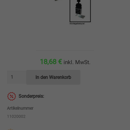
18,68
€
inkl. MwSt.
Halter
In den Warenkorb
für
Geberventil
Sonderpreis:
MAN
TGX
Artikelnummer
Menge
11020002