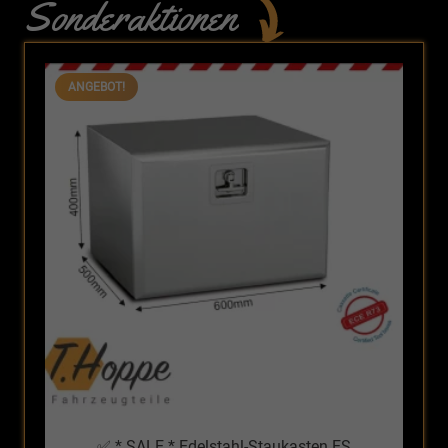
Sonderaktionen
ANGEBOT!
✅ * SALE * Edelstahl-Staukasten ES