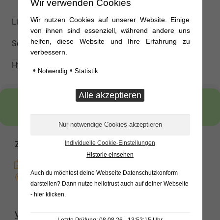
Wir verwenden Cookies
Wir nutzen Cookies auf unserer Website. Einige
Lieferumfang: Kippventil, Montageleiste,
von ihnen sind essenziell, während andere uns
helfen, diese Website und Ihre Erfahrung zu
Schwenkarm mit Federschuh und Bolzen,
verbessern.
Hydraulikschlauch iund Klemmpratzen
•
•
Notwendig
Statistik
12 Wochen Rückgaberecht
Individuelle Cookie-Einstellungen
Zahlungsoptionen
Historie einsehen
Kauf auf Rechnung
Auch du möchtest deine Webseite Datenschutzkonform
Direkte Banküberweisung
darstellen? Dann nutze
hellotrust auch auf deiner Webseite
- hier klicken
.
Versandoptionen
Letzte Prüfung: 08.08.26 - 13:52:15 Uhr