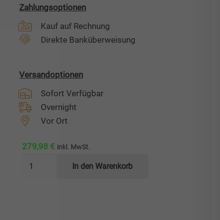
Zahlungsoptionen
Kauf auf Rechnung
Direkte Banküberweisung
Versandoptionen
Sofort Verfügbar
Overnight
Vor Ort
279,98
€
inkl. MwSt.
Edelstahl-
In den Warenkorb
Staukasten
ES
350/280/550
Menge