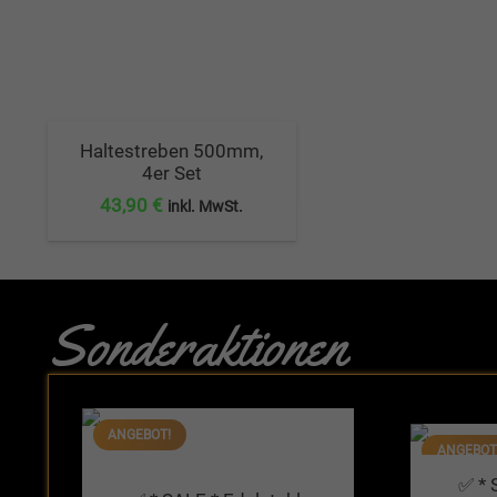
Haltestreben 500mm,
4er Set
43,90
€
inkl. MwSt.
Sonderaktionen
ANGEBOT!
ANGEBOT
✅ * 