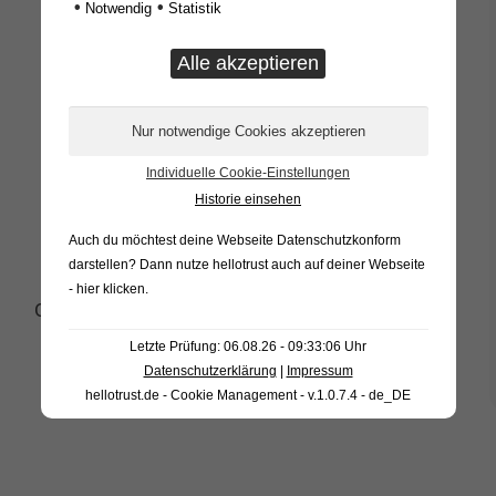
•
•
Notwendig
Statistik
1 abschließbarer T-Griff
Materialstärke Kastenkörper und Deckel
1,5mm
umlaufende Gummidichtung
Inkl. Abfangketten für Deckel
Individuelle Cookie-Einstellungen
Historie einsehen
Zertifiziert ECE R73
Auch du möchtest deine Webseite Datenschutzkonform
darstellen? Dann nutze
hellotrust auch auf deiner Webseite
- hier klicken
.
OE-Nummern dienen nur zu Vergleichszwecken.
Letzte Prüfung: 06.08.26 - 09:33:06 Uhr
Datenschutzerklärung
|
Impressum
hellotrust.de - Cookie Management - v.1.0.7.4 - de_DE