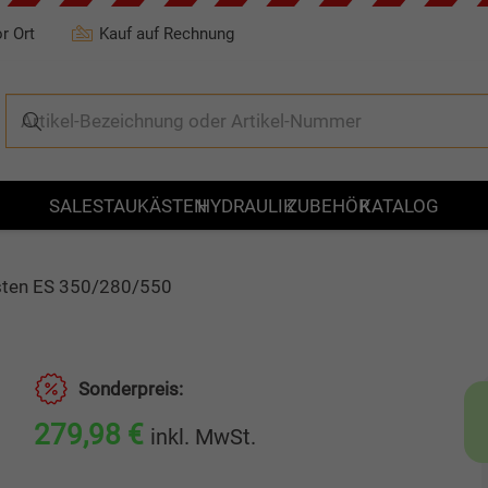
r Ort
Kauf auf Rechnung
SALE
STAUKÄSTEN
HYDRAULIK
ZUBEHÖR
KATALOG
sten ES 350/280/550
Sonderpreis:
279,98
€
inkl. MwSt.