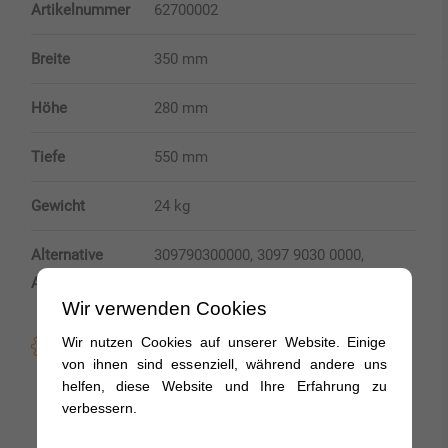
Artikelnummer
62700002
Breite
350 mm
Höhe
280 mm
Tiefe
550 mm
Gewicht
24 kg
Alternative
309790300000, 3097 9030 0000,
Artikelnummer
209790300000, 2097 9030 0000
Wir verwenden Cookies
Wir nutzen Cookies auf unserer Website. Einige
Produktmerkmale:
von ihnen sind essenziell, während andere uns
helfen, diese Website und Ihre Erfahrung zu
Edelstahl-Staukasten
verbessern.
Deckel hochglanzpoliert