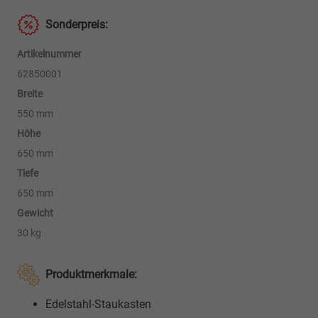
ES
Sonderpreis:
550/650/650
Menge
Artikelnummer
62850001
Breite
550 mm
Höhe
650 mm
Tiefe
650 mm
Gewicht
30 kg
Produktmerkmale:
Edelstahl-Staukasten