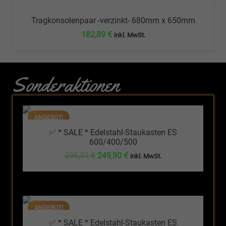
Tragkonsolenpaar -verzinkt- 680mm x 650mm
182,89
€
inkl. MwSt.
Sonderaktionen
ANGEBOT!
✅ * SALE * Edelstahl-Staukasten ES
600/400/500
Ursprünglicher
Aktueller
296,31
€
249,90
€
inkl. MwSt.
Preis
Preis
war:
ist:
296,31 €
249,90 €.
ANGEBOT!
✅ * SALE * Edelstahl-Staukasten ES