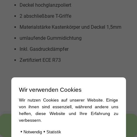
Deckel hochglanzpoliert
2 abschließbare T-Griffe
Materialstärke Kastenkörper und Deckel 1,5mm
umlaufende Gummidichtung
Inkl. Gasdruckdämpfer
Zertifiziert ECE R73
Wir verwenden Cookies
Wir nutzen Cookies auf unserer Website. Einige
von ihnen sind essenziell, während andere uns
helfen, diese Website und Ihre Erfahrung zu
verbessern.
12 Wochen Rückgaberecht
•
•
Notwendig
Statistik