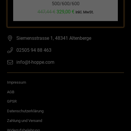
500/600/600
Ursprünglicher
Aktueller
447,44
€
329,00
€
inkl. MwSt.
Preis
Preis
war:
ist:
447,44 €
329,00 €.
Siemensstrasse 1, 48341 Altenberge
02505 94 88 463
info@t-hoppe.com
Impressum
AGB
GPSR
Datenschutzerklärung
Zahlung und Versand
Widerrufsbelehrung