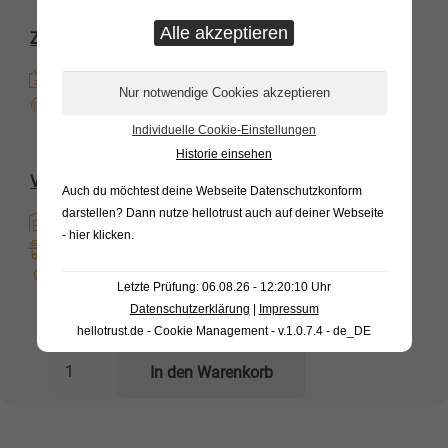
Zahlungsoptionen
Kauf auf Rechnung
Direkte Banküberweisung
Individuelle Cookie-Einstellungen
Historie einsehen
Versandoptionen
Auch du möchtest deine Webseite Datenschutzkonform
darstellen? Dann nutze
hellotrust auch auf deiner Webseite
Sofort Verfügbar
- hier klicken
.
Overnight
Vor Ort
Letzte Prüfung: 06.08.26 - 12:20:10 Uhr
Datenschutzerklärung
|
Impressum
472,43
€
hellotrust.de - Cookie Management - v.1.0.7.4 - de_DE
inkl. MwSt.
Edelstahl-
In den Warenkorb
Staukasten
ES
550/650/650