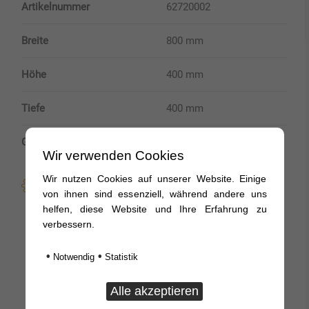
Artikelnummer
62720002
Breite
800 mm
Höhe
400 mm
Tiefe
400 mm
Gewicht
21 kg
Wir verwenden Cookies
Wir nutzen Cookies auf unserer Website. Einige
Produktmerkmale:
von ihnen sind essenziell, während andere uns
helfen, diese Website und Ihre Erfahrung zu
Edelstahl-Staukasten -Sonderformat –
verbessern.
Deckel hochglanzpoliert
•
•
Notwendig
Statistik
2 abschließbare T-Griffe
Materialstärke Kastenkörper und Deckel