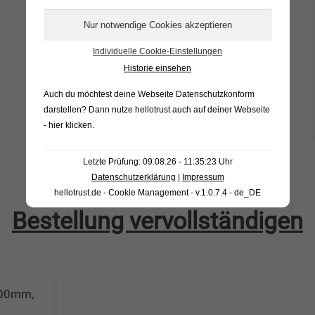
1,5mm
umlaufende Gummidichtung
Individuelle Cookie-Einstellungen
Inkl. Gasdruckdämpfer
Historie einsehen
Zertifiziert ECE R73
Auch du möchtest deine Webseite Datenschutzkonform
darstellen? Dann nutze
hellotrust auch auf deiner Webseite
T62720992
- hier klicken
.
Letzte Prüfung: 09.08.26 - 11:35:23 Uhr
Datenschutzerklärung
|
Impressum
hellotrust.de - Cookie Management - v.1.0.7.4 - de_DE
Bestellung vervollständigen
500mm,