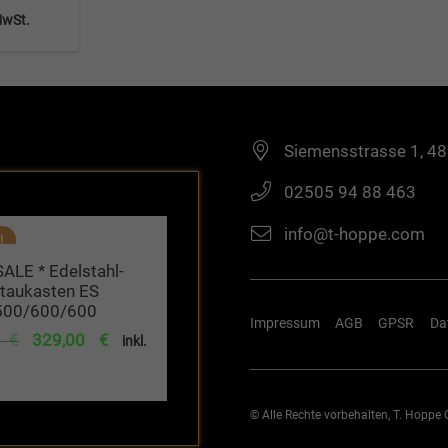
MwSt.
Siemensstrasse 1, 4
02505 94 88 463
info@t-hoppe.com
!
SALE * Edelstahl-
taukasten ES
500/600/600
Impressum
AGB
GPSR
Da
Ursprünglicher
Aktueller
4
€
329,00
€
inkl.
Preis
Preis
war:
ist:
© Alle Rechte vorbehalten, T. Hopp
447,44 €
329,00 €.