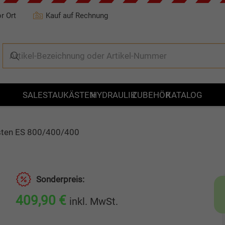
r Ort
Kauf auf Rechnung
SALE
STAUKÄSTEN
HYDRAULIK
ZUBEHÖR
KATALOG
sten ES 800/400/400
Sonderpreis:
409,90
€
inkl. MwSt.