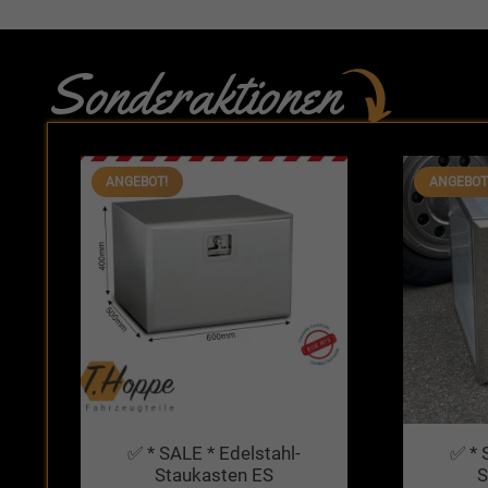
Sonderaktionen
ANGEBOT!
ANGEBOT
✅ * SALE * Edelstahl-
✅ * 
Staukasten ES
S