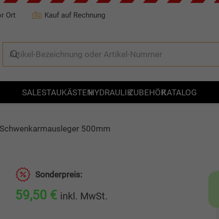
r Ort
Kauf auf Rechnung
Es befin
SALE
STAUKÄSTEN
HYDRAULIK
ZUBEHÖR
KATALOG
Schwenkarmausleger 500mm
Sonderpreis:
59,50
€
inkl. MwSt.