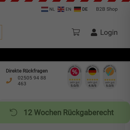
B2B Shop
NL
EN
DE
Login
den sich keine Produkte im Warenkorb.
Direkte Rückfragen
02505 94 88
463
12 Wochen Rückgaberecht