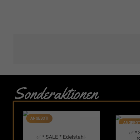
Sonderaktionen
ANGEBOT!
ANGEBOT
✅ * 
✅ * SALE * Edelstahl-
S