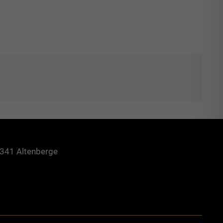
1
1/2"
AG
Menge
8341 Altenberge