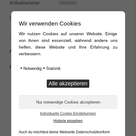
Artikelnummer
10690001
Gewinde
1 1/2 IG – 1 1/2" AG
Wir verwenden Cookies
Wir nutzen Cookies auf unserer Website. Einige
Produktmerkmale:
von ihnen sind essenziell, während andere uns
helfen, diese Website und Ihre Erfahrung zu
Absperrhahn für Hydrauliktanks
verbessern.
Für Hydrauliktanks der TH-Reihe
•
•
Notwendig
Statistik
Individuelle Cookie-Einstellungen
Historie einsehen
Auch du möchtest deine Webseite Datenschutzkonform