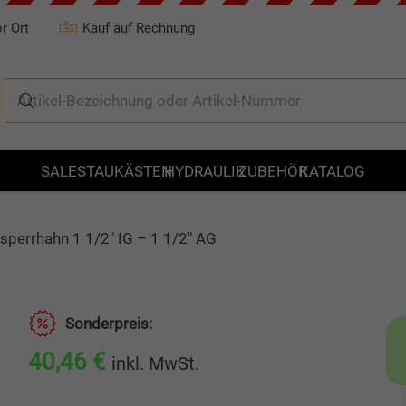
r Ort
Kauf auf Rechnung
SALE
STAUKÄSTEN
HYDRAULIK
ZUBEHÖR
KATALOG
sperrhahn 1 1/2″ IG – 1 1/2″ AG
Sonderpreis:
40,46
€
inkl. MwSt.