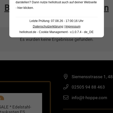
darstellen? Dann nutze
hellotrust auch auf deiner Webseite
Bestellung vervollständigen
- hier klicken
.
Letzte Prüfung: 07.08.26 - 17:00:16 Uhr
Datenschutzerklärung
|
Impressum
hellotrust.de - Cookie Management - v.1.0.7.4 - de_DE
Es wurden keine Ergebnisse gefunden.
Siemensstrasse 1, 4
02505 94 88 463
info@t-hoppe.com
!
SALE * Edelstahl-
taukasten ES