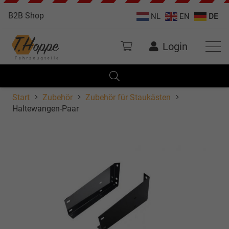
B2B Shop
NL
EN
DE
Login
Start
Zubehör
Zubehör für Staukästen
Haltewangen-Paar