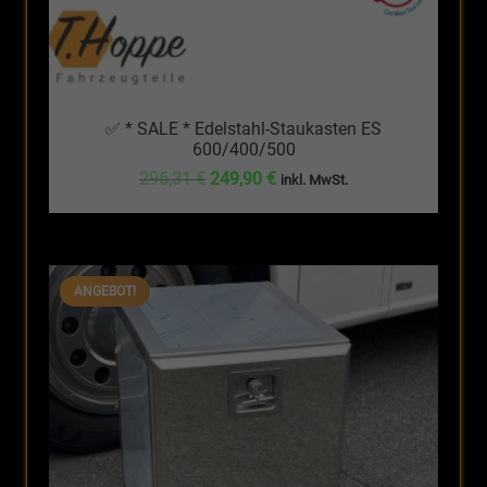
✅ * SALE * Edelstahl-Staukasten ES
600/400/500
Ursprünglicher
Aktueller
296,31
€
249,90
€
inkl. MwSt.
Preis
Preis
war:
ist:
296,31 €
249,90 €.
ANGEBOT!