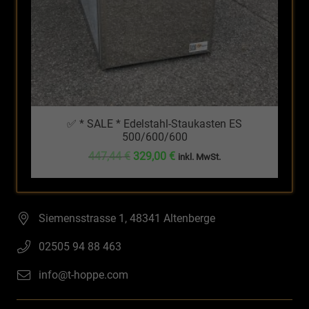
✅ * SALE * Edelstahl-Staukasten ES
500/600/600
Ursprünglicher
Aktueller
447,44
€
329,00
€
inkl. MwSt.
Preis
Preis
war:
ist:
447,44 €
329,00 €.
Siemensstrasse 1, 48341 Altenberge
02505 94 88 463
info@t-hoppe.com